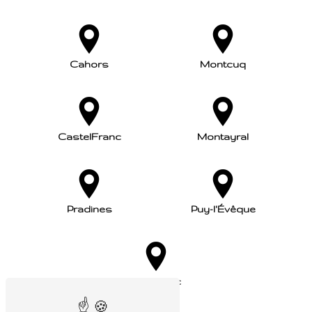
Cahors
Montcuq
CastelFranc
Montayral
Pradines
Puy-l'Évêque
Prayssac