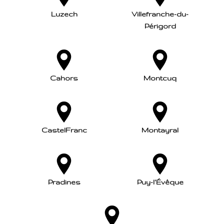
Luzech
Villefranche-du-
Périgord
Cahors
Montcuq
CastelFranc
Montayral
Pradines
Puy-l'Évêque