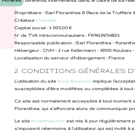
Horaires
des différents intervenants dans le cadre de sa réali
Propriétaire
: Sarl Floranthea 8 Place de la Truffière
Créateur
:
Vistalid
Capital social
: 5 000,00 €
N° de TVA intracommunautaire
: FR14534754825
Responsable publication
: Sarl Floranthea – floranthe
Hébergeur
: OVH – 2 rue Kellermann - 59100 Roubaix 
Localisation du serveur d'hébergement
: France
2. CONDITIONS GÉNÉRALES D
L’utilisation du site
floranthea.com
implique l’acceptat
susceptibles d’être modifiées ou complétées à tout 
Ce site est normalement accessible à tout moment au
Floranthea, qui s’efforcera alors de communiquer préa
Le site
floranthea.com
est mis à jour régulièrement p
s’imposent néanmoins à l’utilisateur qui est invité à