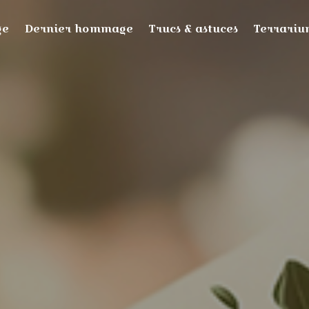
ge
Dernier hommage
Trucs & astuces
Terrari