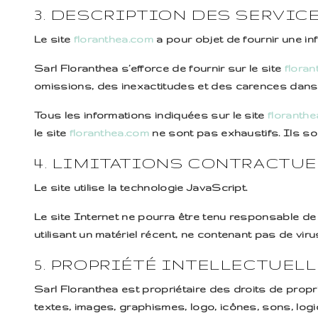
3. DESCRIPTION DES SERVIC
Le site
floranthea.com
a pour objet de fournir une in
Sarl Floranthea s’efforce de fournir sur le site
flora
omissions, des inexactitudes et des carences dans la 
Tous les informations indiquées sur le site
floranth
le site
floranthea.com
ne sont pas exhaustifs. Ils so
4. LIMITATIONS CONTRACTU
Le site utilise la technologie JavaScript.
Le site Internet ne pourra être tenu responsable de do
utilisant un matériel récent, ne contenant pas de vir
5. PROPRIÉTÉ INTELLECTUEL
Sarl Floranthea est propriétaire des droits de propri
textes, images, graphismes, logo, icônes, sons, logic