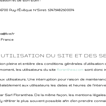
sation et de son suivi :
 46700 Puy-l'Évêque N°Siret: 53475482500014
a@live.fr
- France
’UTILISATION DU SITE ET DES S
ion pleine et entière des conditions générales d’utilisation 
moment, les utilisateurs du site
floranthea.com
sont donc in
x utilisateurs. Une interruption pour raison de maintenanc
lablement aux utilisateurs les dates et heures de l’interve
ar Sarl Floranthea. De la même façon, les mentions légales
 s’y référer le plus souvent possible afin d’en prendre conn