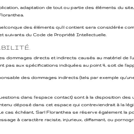
lication, adaptation de tout ou partie des éléments du site,
 Floranthea.
 quelconque des éléments qu’il contient sera considérée co
t suivants du Code de Propriété Intellectuelle.
BILITÉ.
 dommages directs et indirects causés au matériel de l’util
ant pas aux spécifications indiquées au point 4, soit de l’ap
ponsable des dommages indirects (tels par exemple qu’une
estions dans l’espace contact) sont à la disposition des ut
enu déposé dans cet espace qui contreviendrait à la législ
Le cas échéant, Sarl Floranthea se réserve également la pos
ssage à caractère raciste, injurieux, diffamant, ou pornograp