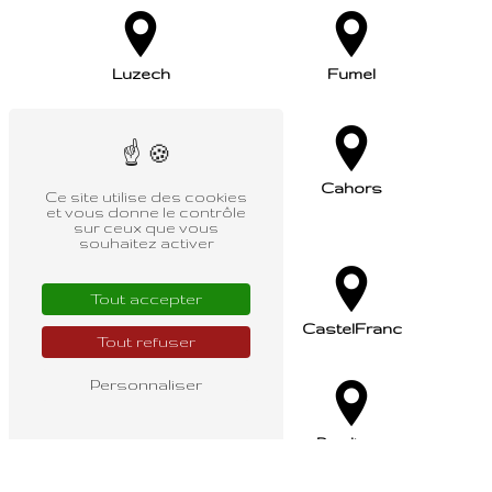
Luzech
Fumel
Villefranche-du-
Cahors
Ce site utilise des cookies
et vous donne le contrôle
Périgord
sur ceux que vous
souhaitez activer
Tout accepter
Montcuq
CastelFranc
Tout refuser
Personnaliser
Montayral
Pradines