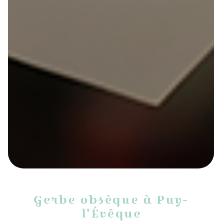
Gerbe obsèque à Puy-
l'Évêque