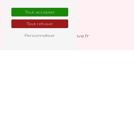
Tout accepter
E-mail
Tout refuser
floranthea@live.fr
Personnaliser
Nous intervenons sur ces villes
Luzech
Fumel