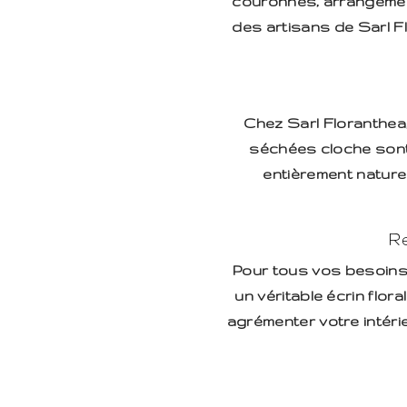
couronnes, arrangements
des artisans de Sarl F
Chez Sarl Floranthea
séchées cloche sont
entièrement nature
R
Pour tous vos besoins 
un véritable écrin flor
agrémenter votre intéri