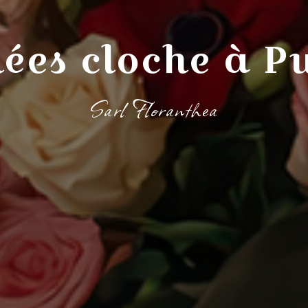
hées cloche à P
Sarl Floranthea