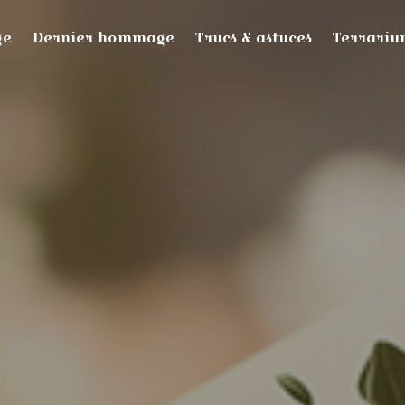
ge
Dernier hommage
Trucs & astuces
Terrari