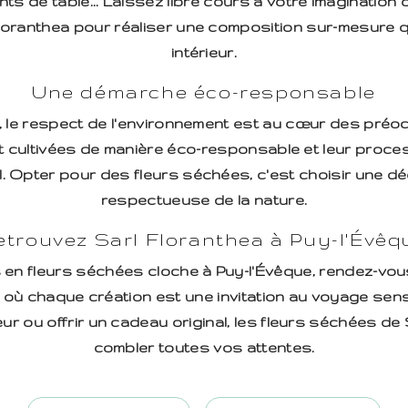
 de table... Laissez libre cours à votre imagination o
loranthea pour réaliser une composition sur-mesure q
intérieur.
Une démarche éco-responsable
, le respect de l'environnement est au cœur des préoc
 cultivées de manière éco-responsable et leur proc
l. Opter pour des fleurs séchées, c'est choisir une dé
respectueuse de la nature.
etrouvez Sarl Floranthea à Puy-l'Évêq
en fleurs séchées cloche à Puy-l'Évêque, rendez-vou
al où chaque création est une invitation au voyage sen
eur ou offrir un cadeau original, les fleurs séchées de
combler toutes vos attentes.