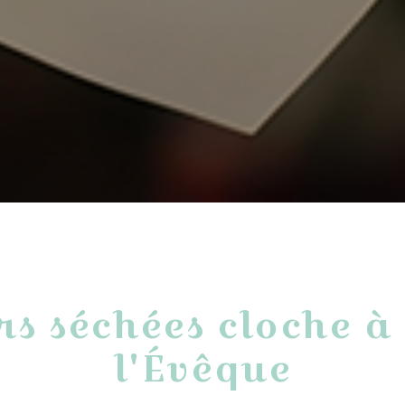
rs séchées cloche à
l'Évêque