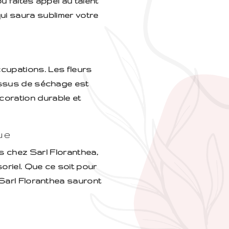
u faites appel au talent
ui saura sublimer votre
cupations. Les fleurs
essus de séchage est
coration durable et
ue
s chez Sarl Floranthea,
soriel. Que ce soit pour
 Sarl Floranthea sauront