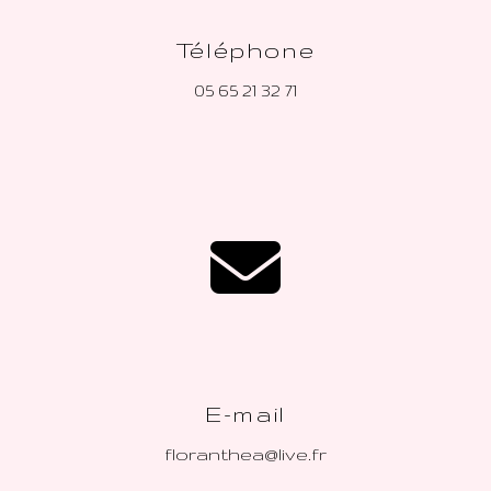
Téléphone
05 65 21 32 71
E-mail
floranthea@live.fr