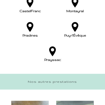
CastelFranc
Montayral
Pradines
Puy-l'Évêque
Prayssac
Nos autres prestations