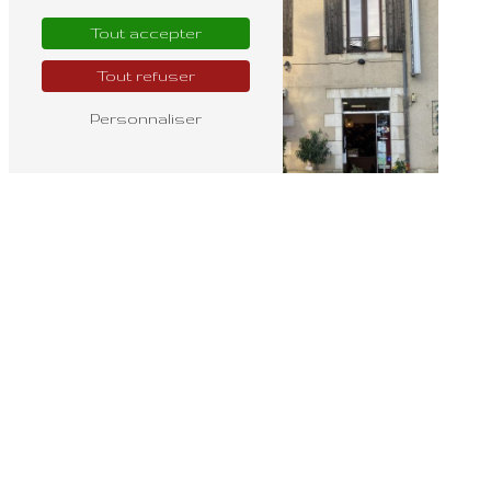
Tout accepter
Tout refuser
Personnaliser
Bouquet mariée
Fleuriste ouvert
dimanche