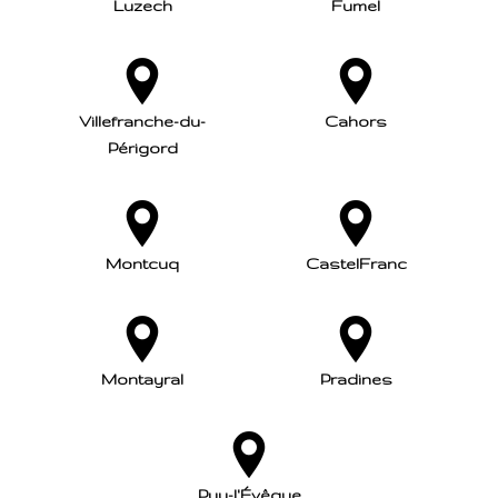
Luzech
Fumel
Villefranche-du-
Cahors
Périgord
Montcuq
CastelFranc
Montayral
Pradines
Puy-l'Évêque