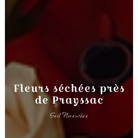
Fleurs séchées près
de Prayssac
Sarl Floranthea