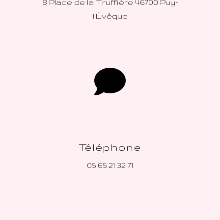
8 Place de la Truffière
46700 Puy-
l'Évêque
Téléphone
05 65 21 32 71