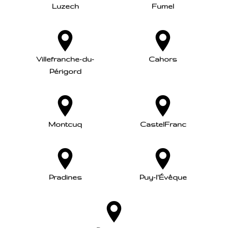
Luzech
Fumel
Villefranche-du-
Cahors
Périgord
Montcuq
CastelFranc
Pradines
Puy-l'Évêque