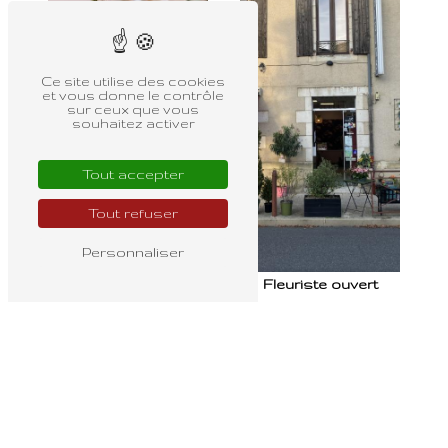
Ce site utilise des cookies
et vous donne le contrôle
sur ceux que vous
souhaitez activer
Tout accepter
Tout refuser
Bouquet mariée
Personnaliser
Fleuriste ouvert
dimanche