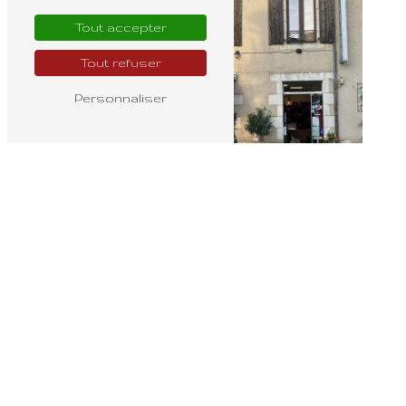
Tout accepter
Tout refuser
Personnaliser
Bouquet mariée
Fleuriste ouvert
dimanche