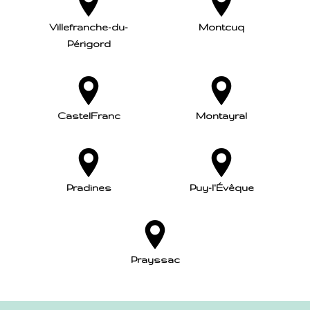
Villefranche-du-
Montcuq
Périgord
CastelFranc
Montayral
Pradines
Puy-l'Évêque
Prayssac