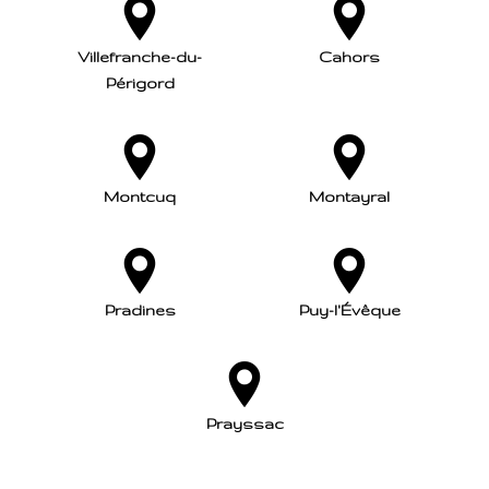
Villefranche-du-
Cahors
Périgord
Montcuq
Montayral
Pradines
Puy-l'Évêque
Prayssac